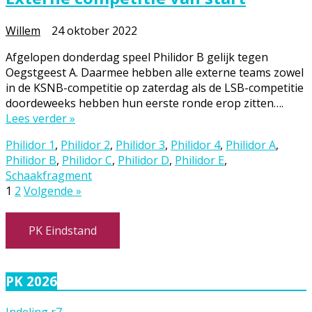
Willem
24 oktober 2022
Afgelopen donderdag speel Philidor B gelijk tegen
Oegstgeest A. Daarmee hebben alle externe teams zowel
in de KSNB-competitie op zaterdag als de LSB-competitie
doordeweeks hebben hun eerste ronde erop zitten….
Lees verder »
Philidor 1
,
Philidor 2
,
Philidor 3
,
Philidor 4
,
Philidor A
,
Philidor B
,
Philidor C
,
Philidor D
,
Philidor E
,
Schaakfragment
Berichten
1
2
Volgende »
paginering
PK Eindstand
PK 2026
Indeling r7