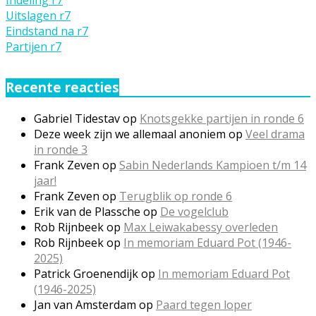
Uitslagen r7
Eindstand na r7
Partijen r7
Recente reacties
Gabriel Tidestav
op
Knotsgekke partijen in ronde 6
Deze week zijn we allemaal anoniem
op
Veel drama
in ronde 3
Frank Zeven
op
Sabin Nederlands Kampioen t/m 14
jaar!
Frank Zeven
op
Terugblik op ronde 6
Erik van de Plassche
op
De vogelclub
Rob Rijnbeek
op
Max Leiwakabessy overleden
Rob Rijnbeek
op
In memoriam Eduard Pot (1946-
2025)
Patrick Groenendijk
op
In memoriam Eduard Pot
(1946-2025)
Jan van Amsterdam
op
Paard tegen loper