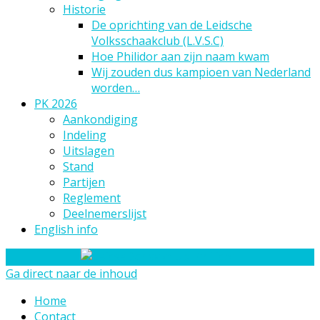
Historie
De oprichting van de Leidsche
Volksschaakclub (L.V.S.C)
Hoe Philidor aan zijn naam kwam
Wij zouden dus kampioen van Nederland
worden…
PK 2026
Aankondiging
Indeling
Uitslagen
Stand
Partijen
Reglement
Deelnemerslijst
English info
Ga direct naar de inhoud
Home
Contact