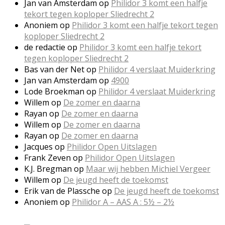
Jan van Amsterdam
op
Philidor 3 komt een halfje
tekort tegen koploper Sliedrecht 2
Anoniem
op
Philidor 3 komt een halfje tekort tegen
koploper Sliedrecht 2
de redactie
op
Philidor 3 komt een halfje tekort
tegen koploper Sliedrecht 2
Bas van der Net
op
Philidor 4 verslaat Muiderkring
Jan van Amsterdam
op
4900
Lode Broekman
op
Philidor 4 verslaat Muiderkring
Willem
op
De zomer en daarna
Rayan
op
De zomer en daarna
Willem
op
De zomer en daarna
Rayan
op
De zomer en daarna
Jacques
op
Philidor Open Uitslagen
Frank Zeven
op
Philidor Open Uitslagen
K.J. Bregman
op
Maar wij hebben Michiel Vergeer
Willem
op
De jeugd heeft de toekomst
Erik van de Plassche
op
De jeugd heeft de toekomst
Anoniem
op
Philidor A – AAS A : 5½ – 2½